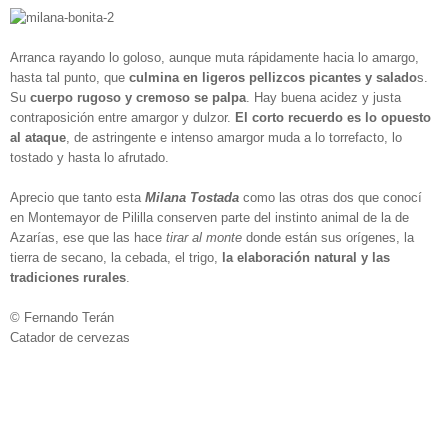
Arranca rayando lo goloso, aunque muta rápidamente hacia lo amargo,
hasta tal punto, que
culmina en ligeros pellizcos picantes y salado
s.
Su
cuerpo rugoso y cremoso se palpa
. Hay buena acidez y justa
contraposición entre amargor y dulzor.
El corto recuerdo es lo opuesto
al ataque
, de astringente e intenso amargor muda a lo torrefacto, lo
tostado y hasta lo afrutado.
Aprecio que tanto esta
Milana Tostada
como las otras dos que conocí
en Montemayor de Pililla conserven parte del instinto animal de la de
Azarías, ese que las hace
tirar al monte
donde están sus orígenes, la
tierra de secano, la cebada, el trigo,
la elaboración natural y las
tradiciones rurales
.
© Fernando Terán
Catador de cervezas