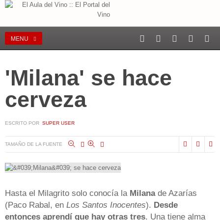
MENU
'Milana' se hace
cerveza
ESCRITO POR
SUPER USER
TAMAÑO DE LA FUENTE
Hasta el Milagrito solo conocía la
Milana
de Azarías
(Paco Rabal, en
Los Santos Inocentes
).
Desde
entonces aprendí que hay otras tres
. Una tiene alma