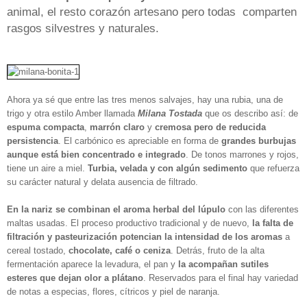
animal, el resto corazón artesano pero todas comparten
rasgos silvestres y naturales.
Ahora ya sé que entre las tres menos salvajes, hay una rubia, una de
trigo y otra estilo Amber llamada
Milana Tostada
que os describo así: de
espuma compacta
,
marrón claro
y
cremosa pero de reducida
persistencia
. El carbónico es apreciable en forma de
grandes burbujas
aunque está bien concentrado e integrado
. De tonos marrones y rojos,
tiene un aire a miel.
Turbia, velada y con algún sedimento
que refuerza
su carácter natural y delata ausencia de filtrado.
En la nariz se combinan el aroma herbal del lúpulo
con las diferentes
maltas usadas. El proceso productivo tradicional y de nuevo,
la falta de
filtración y pasteurización potencian la intensidad de los aromas
a
cereal tostado,
chocolate, café o ceniza
. Detrás, fruto de la alta
fermentación aparece la levadura, el pan y
la acompañan sutiles
esteres que dejan olor a plátano
. Reservados para el final hay variedad
de notas a especias, flores, cítricos y piel de naranja.