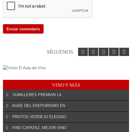
SÍGUENOS
VINO Y MÁS
SUMILLERES PREMIAN LA
AUGE DEL ENOTURISMO EN
PROTOS VERDEJO ELEGIDO
¡DEJA EL PRIMER COMENTARIO!
El especialista riojano José Antonio Oteo será el asesor de la
FINO CAPATAZ, MEJOR VINO
¡DEJA EL PRIMER COMENTARIO!
Asociación para ...