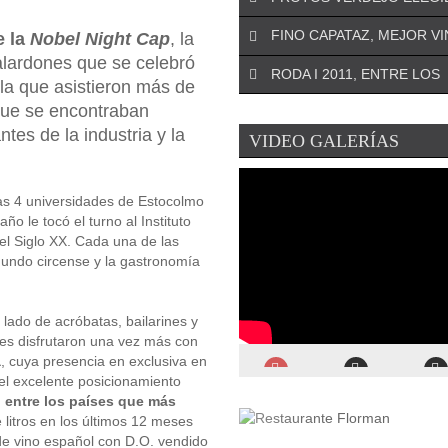
¡DEJA EL PRIMER COMENTARIO!
FINO CAPATAZ, MEJOR V
e la
Nobel Night Cap
, la
El especialista riojano José An
galardones que se celebró
¡DEJA EL PRIMER COMENTARIO!
Oteo será el asesor de la Asoc
RODA I 2011, ENTRE LOS
La Denominación de Origen d
para ...
 la que asistieron más de
¡DEJA EL PRIMER COMENTARIO!
(Murcia) se remonta a 1972 y
 que se encontraban
La conocida revista estadoun
encumbra a la uva Monastrell .
tes de la industria y la
¡DEJA EL PRIMER COMENTARIO!
VIDEO GALERÍAS
Wine Spectator
ha elegido a P
El Ministerio de Agricultura ha
Verdejo como el mejor verdejo 
¡DEJA EL PRIMER COMENTARIO!
el Premio Alimentos de España
La prestigiosa revista inglesa
Mejor Vino de 2019 ...
las 4 universidades de Estocolmo
ha publicado recientemente el 
ño le tocó el turno al Instituto
de los mejores vinos ...
el Siglo XX. Cada una de las
mundo circense y la gastronomía
 lado de acróbatas, bailarines y
es disfrutaron una vez más con
a
, cuya presencia en exclusiva en
 el excelente posicionamiento
 entre los países que más
 litros en los últimos 12 meses
 de vino español con D.O. vendido