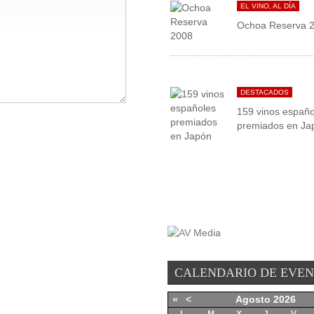
EL VINO, AL DÍA
Ochoa Reserva 
DESTACADOS
159 vinos españo
premiados en Ja
CALENDARIO DE EVE
«
<
Agosto
2026
L
M
X
J
V