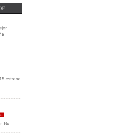
Leer Más
DE
ejor
ña
 15 estrena
ES
r. Bu