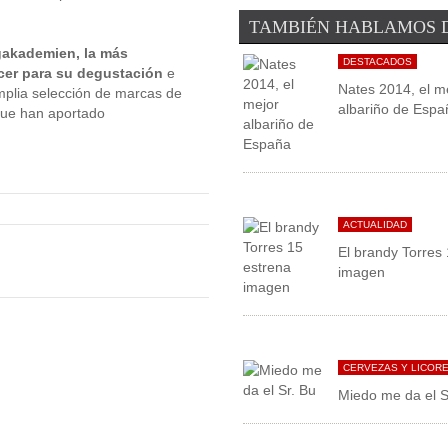
TAMBIÉN HABLAMOS 
ngakademien, la más
DESTACADOS
ecer para su degustación
e
Nates 2014, el m
amplia selección de marcas de
albariño de Espa
que han aportado
ACTUALIDAD
El brandy Torres
imagen
CERVEZAS Y LICOR
Miedo me da el S