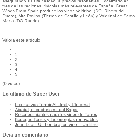
asegurando su alta calidad, a precios razonables. Localizado en
tres de las regiones vinícolas más relevantes de España, Great
Wines From Spain produce los vinos Valdrinal (DO. Ribera del
Duero), Alta Pavina (Tierras de Castilla y León) y Valdrinal de Santa
María (DO Rueda).
Valora este artículo
1
2
3
4
5
(0 votos)
Lo último de Super User
Los nuevos Terroir Al Límit y L’Infernal
Abadal, el enoturismo del Bages
Reconocimientos para los vinos de Torres
Bodegas Torres y las energías renovables
Jean Leon: Un hombre, un vino… Un libro
Deja un comentario