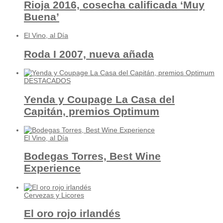
Rioja 2016, cosecha calificada ‘Muy
Buena’
El Vino, al Día
Roda I 2007, nueva añada
DESTACADOS
Yenda y Coupage La Casa del
Capitán, premios Optimum
El Vino, al Día
Bodegas Torres, Best Wine
Experience
Cervezas y Licores
El oro rojo irlandés