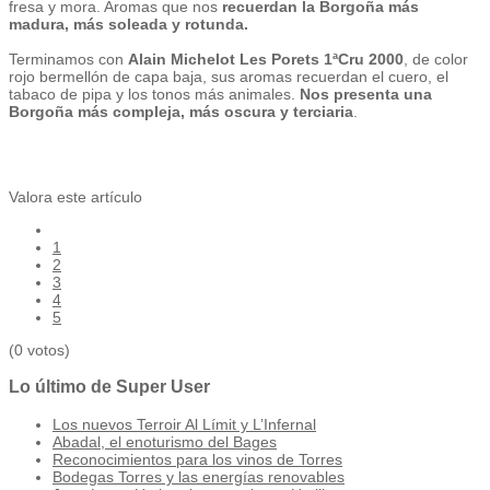
fresa y mora. Aromas que nos
recuerdan la Borgoña más
madura, más soleada y rotunda.
Terminamos con
Alain Michelot Les Porets 1ªCru 2000
, de color
rojo bermellón de capa baja, sus aromas recuerdan el cuero, el
tabaco de pipa y los tonos más animales.
Nos presenta una
Borgoña más compleja, más oscura y terciaria
.
Valora este artículo
1
2
3
4
5
(0 votos)
Lo último de Super User
Los nuevos Terroir Al Límit y L’Infernal
Abadal, el enoturismo del Bages
Reconocimientos para los vinos de Torres
Bodegas Torres y las energías renovables