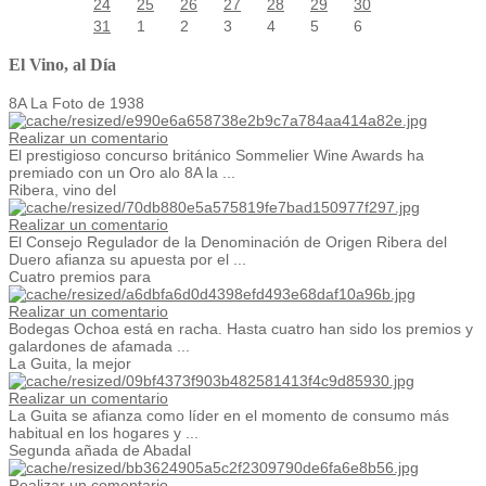
24
25
26
27
28
29
30
31
1
2
3
4
5
6
El Vino, al Día
8A La Foto de 1938
Realizar un comentario
El prestigioso concurso británico Sommelier Wine Awards ha
premiado con un Oro alo 8A la ...
Ribera, vino del
Realizar un comentario
El Consejo Regulador de la Denominación de Origen Ribera del
Duero afianza su apuesta por el ...
Cuatro premios para
Realizar un comentario
Bodegas Ochoa está en racha. Hasta cuatro han sido los premios y
galardones de afamada ...
La Guita, la mejor
Realizar un comentario
La Guita se afianza como líder en el momento de consumo más
habitual en los hogares y ...
Segunda añada de Abadal
Realizar un comentario