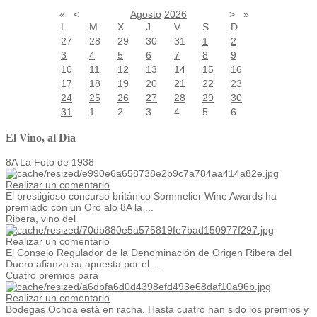
«
<
Agosto
2026
>
»
L
M
X
J
V
S
D
27
28
29
30
31
1
2
3
4
5
6
7
8
9
10
11
12
13
14
15
16
17
18
19
20
21
22
23
24
25
26
27
28
29
30
31
1
2
3
4
5
6
El Vino, al Día
8A La Foto de 1938
Realizar un comentario
El prestigioso concurso británico Sommelier Wine Awards ha
premiado con un Oro alo 8A la ...
Ribera, vino del
Realizar un comentario
El Consejo Regulador de la Denominación de Origen Ribera del
Duero afianza su apuesta por el ...
Cuatro premios para
Realizar un comentario
Bodegas Ochoa está en racha. Hasta cuatro han sido los premios y