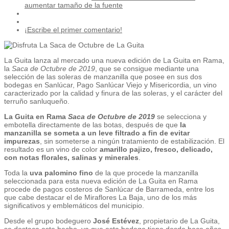
aumentar tamaño de la fuente
¡Escribe el primer comentario!
La Guita lanza al mercado una nueva edición de La Guita en Rama,
la
Saca de Octubre de 2019
, que se consigue mediante una
selección de las soleras de manzanilla que posee en sus dos
bodegas en Sanlúcar, Pago Sanlúcar Viejo y Misericordia, un vino
caracterizado por la calidad y finura de las soleras, y el carácter del
terruño sanluqueño.
La Guita en Rama
Saca de Octubre de 2019
se selecciona y
embotella directamente de las botas, después de que
la
manzanilla se someta a un leve filtrado a fin de evitar
impurezas
, sin someterse a ningún tratamiento de estabilización. El
resultado es un vino de color
amarillo pajizo, fresco, delicado,
con notas florales, salinas y minerales
.
Toda la
uva palomino fino
de la que procede la manzanilla
seleccionada para esta nueva edición de La Guita en Rama
procede de pagos costeros de Sanlúcar de Barrameda, entre los
que cabe destacar el de Miraflores La Baja, uno de los más
significativos y emblemáticos del municipio.
Desde el grupo bodeguero
José Estévez
, propietario de La Guita,
se destaca este hecho, ya que esta bodega tiene desde hace años