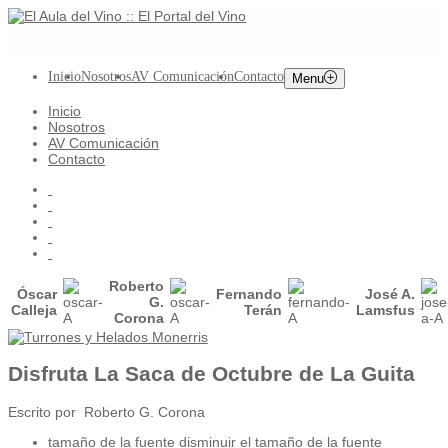
Inicio
Nosotros
AV Comunicación
Contacto
Menu
Inicio
Nosotros
AV Comunicación
Contacto
Roberto
Óscar
Fernando
José A.
G.
Calleja
Terán
Lamsfus
Corona
Disfruta La Saca de Octubre de La Guita
Escrito por Roberto G. Corona
tamaño de la fuente
disminuir el tamaño de la fuente