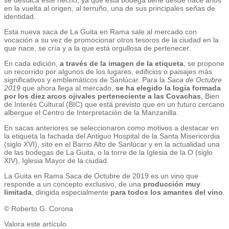
en la vuelta al origen, al terruño, una de sus principales señas de
identidad.
Esta nueva saca de La Guita en Rama sale al mercado con
vocación a su vez de promocionar otros tesoros de la ciudad en la
que nace, se cría y a la que está orgullosa de pertenecer.
En cada edición,
a través de la imagen de la etiqueta
, se propone
un recorrido por algunos de los lugares, edificios o paisajes más
significativos y emblemáticos de Sanlúcar. Para la
Saca de Octubre
2019
que ahora llega al mercado,
se ha elegido la logia formada
por los diez arcos ojivales perteneciente a las Covachas
, Bien
de Interés Cultural (BIC) que está previsto que en un futuro cercano
albergue el Centro de Interpretación de la Manzanilla.
En sacas anteriores se seleccionaron como motivos a destacar en
la etiqueta la fachada del Antiguo Hospital de la Santa Misericordia
(siglo XVI), sito en el Barrio Alto de Sanlúcar y en la actualidad una
de las bodegas de La Guita, o la torre de la Iglesia de la O (siglo
XIV), Iglesia Mayor de la ciudad.
La Guita en Rama Saca de Octubre de 2019 es un vino que
responde a un concepto exclusivo, de una
producción muy
limitada
, dirigida especialmente
para todos los amantes del vino
.
© Roberto G. Corona
Valora este artículo