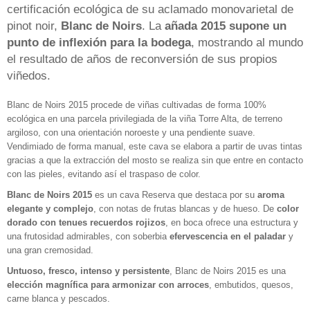
certificación ecológica de su aclamado monovarietal de
pinot noir,
Blanc de Noirs
. La
añada 2015 supone un
punto de inflexión para la bodega
, mostrando al mundo
el resultado de años de reconversión de sus propios
viñedos.
Blanc de Noirs 2015 procede de viñas cultivadas de forma 100%
ecológica en una parcela privilegiada de la viña Torre Alta, de terreno
argiloso, con una orientación noroeste y una pendiente suave.
Vendimiado de forma manual, este cava se elabora a partir de uvas tintas
gracias a que la extracción del mosto se realiza sin que entre en contacto
con las pieles, evitando así el traspaso de color.
Blanc de Noirs 2015
es un cava Reserva que destaca por su
aroma
elegante y complejo
, con notas de frutas blancas y de hueso. De
color
dorado con tenues recuerdos rojizos
, en boca ofrece una estructura y
una frutosidad admirables, con soberbia
efervescencia en el paladar
y
una gran cremosidad.
Untuoso, fresco, intenso y persistente
, Blanc de Noirs 2015 es una
elección magnífica para armonizar con arroces
, embutidos, quesos,
carne blanca y pescados.