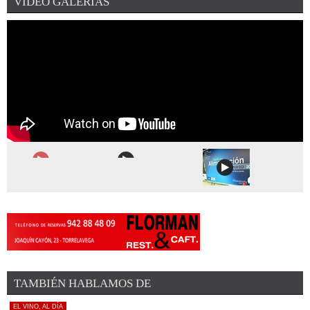
VIDEO GALERÍAS
¡DEJA EL PRIMER COMENTARIO!
La prestigiosa revista inglesa Decanter ha publicado recientemente
el listado de los mejores vinos ...
¡DEJA EL PRIMER COMENTARIO!
La Denominación de Origen de Yecla (Murcia) se remonta a 1972 y
encumbra a la uva Monastrell ...
¡DEJA EL PRIMER COMENTARIO!
El Ministerio de Agricultura ha otorgado el Premio Alimentos de
España al Mejor Vino de 2019 ...
TAMBIÉN HABLAMOS DE
EL VINO, AL DÍA