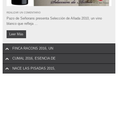
REALIZAR UN COMENTARIO
Bodegas Protos lanza al mercado la tercera añada de su vino más
REALIZAR UN COMENTARIO
emblemático, ...
Pazo de Señorans presenta Selección de Añada 2010, un vino
blanco que refleja ...
Leer Más
Leer Más
FINCA RACONS 2016, UN
CUMAL 2016, ESENCIA DE
NACE LAS PISADAS 2015,