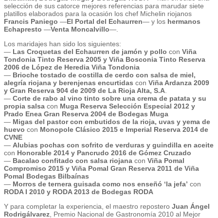
selección de sus catorce mejores referencias para marudar siete
platillos elaborados para la ocasión los chef Michelin riojanos
Francis Paniego
—
El Portal del Echaurren
— y los
hermanos
Echapresto
—
Venta Moncalvillo
—.
Los maridajes han sido los siguientes:
—
Las Croquetas del Echaurren de jamón y pollo
con
Viña
Tondonia Tinto Reserva 2005 y Viña Bosconia Tinto Reserva
2006 de López de Heredia Viña Tondonia
—
Brioche tostado de costilla de cerdo con salsa de miel,
alegría riojana y berenjenas encurtidas
con
Viña Ardanza 2009
y Gran Reserva 904 de 2009 de La Rioja Alta, S.A
.
—
Corte de rabo al vino tinto sobre una crema de patata y su
propia salsa
con
Muga Reserva Selección Especial 2012 y
Prado Enea Gran Reserva 2004 de Bodegas Muga
—
Migas del pastor con embutidos de la rioja, uvas y yema de
huevo
con
Monopole Clásico 2015 e Imperial Reserva 2014 de
CVNE
—
Alubias pochas con sofrito de verduras y guindilla en aceite
con
Honorable 2014 y Pancrudo 2016 de Gómez Cruzado
—
Bacalao confitado con salsa riojana
con
Viña Pomal
Compromiso 2015 y Viña Pomal Gran Reserva 2011 de Viña
Pomal Bodegas Bilbaínas
—
Morros de ternera guisada como nos enseñó ‘la jefa’
con
RODA I 2010 y RODA 2013 de Bodegas RODA
Y para completar la experiencia, el maestro repostero
Juan Ángel
Rodrigálvarez
, Premio Nacional de Gastronomía 2010 al Mejor