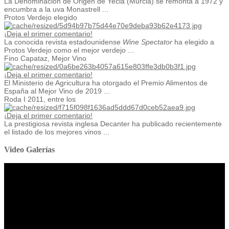
La Denominación de Origen de Yecla (Murcia) se remonta a 1972 y
encumbra a la uva Monastrell ...
Protos Verdejo elegido
¡Deja el primer comentario!
La conocida revista estadounidense
Wine Spectator
ha elegido a
Protos Verdejo como el mejor verdejo ...
Fino Capataz, Mejor Vino
¡Deja el primer comentario!
El Ministerio de Agricultura ha otorgado el Premio Alimentos de
España al Mejor Vino de 2019 ...
Roda I 2011, entre los
¡Deja el primer comentario!
La prestigiosa revista inglesa Decanter ha publicado recientemente
el listado de los mejores vinos ...
Video Galerías