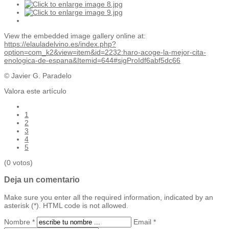
View the embedded image gallery online at:
https://elauladelvino.es/index.php?
option=com_k2&view=item&id=2232:haro-acoge-la-mejor-cita-
enologica-de-espana&Itemid=644#sigProIdf6abf5dc66
© Javier G. Paradelo
Valora este artículo
1
2
3
4
5
(0 votos)
Deja un comentario
Make sure you enter all the required information, indicated by an
asterisk (*). HTML code is not allowed.
Nombre *
Email *