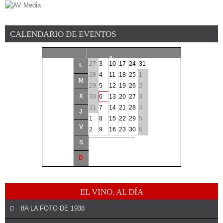
CALENDARIO DE EVENTOS
«
27
3
10
17
24
31
L
<
28
4
11
18
25
1
M
29
5
12
19
26
2
Agosto
2026
X
30
6
13
20
27
3
31
7
14
21
28
4
>
J
1
8
15
22
29
5
V
»
2
9
16
23
30
6
S
D
EL VINO, AL DÍA
8A LA FOTO DE 1938