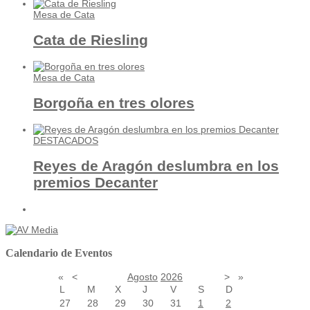
Mesa de Cata
Cata de Riesling
Mesa de Cata
Borgoña en tres olores
DESTACADOS
Reyes de Aragón deslumbra en los
premios Decanter
Calendario de Eventos
«
<
Agosto
2026
>
»
L
M
X
J
V
S
D
27
28
29
30
31
1
2