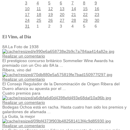
3
4
5
6
7
8
9
10
11
12
13
14
15
16
17
18
19
20
21
22
23
24
25
26
27
28
29
30
31
1
2
3
4
5
6
El Vino, al Día
8A La Foto de 1938
Realizar un comentario
El prestigioso concurso británico Sommelier Wine Awards ha
premiado con un Oro alo 8A la ...
Ribera, vino del
Realizar un comentario
El Consejo Regulador de la Denominación de Origen Ribera del
Duero afianza su apuesta por el ...
Cuatro premios para
Realizar un comentario
Bodegas Ochoa está en racha. Hasta cuatro han sido los premios y
galardones de afamada ...
La Guita, la mejor
Realizar un comentario