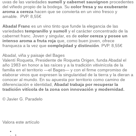
uvas de las variedades
sumoll y cabernet sauvignon
procedentes
del viñedo propio de la bodega. Su
color fresa y su exuberante
aroma a cereza
hacen que se convierta en un vino fresco y
amable. PVP. 8,55€
Abadal Franc
es un vino tinto que funde la elegancia de las
variedades
tempranillo y sumoll
y el carácter concentrado de la
cabernet franc. Joven y singular, es de
color cereza y posee un
intenso aroma a fruta roja
que, como buen joven, ofrece
franqueza a la vez que
complejidad y distinción
. PVP. 8,55€
Abadal, viña y paisaje del Bages
Valentí Roqueta, Presidente de Roqueta Origen, funda Abadal el
año 1983 en honor a las raíces y a la tradición vitivinícola de la
familia en el territorio —el Bages— y con el firme compromiso de
elaborar vinos que expresen la singularidad de la tierra y la dieran a
conocer al mundo. En su apuesta por territorio como camino de
diferenciación e identidad,
Abadal trabaja por recuperar la
tradición vitícola de la zona con innovación y modernidad.
© Javier G. Paradelo
Valora este artículo
1