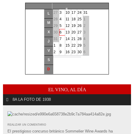
«
27
3
10
17
24
31
L
<
28
4
11
18
25
1
M
29
5
12
19
26
2
Agosto
2026
X
30
6
13
20
27
3
31
7
14
21
28
4
>
J
1
8
15
22
29
5
V
»
2
9
16
23
30
6
S
D
EL VINO, AL DÍA
8A LA FOTO DE 1938
REALIZAR UN COMENTARIO
El prestigioso concurso británico Sommelier Wine Awards ha