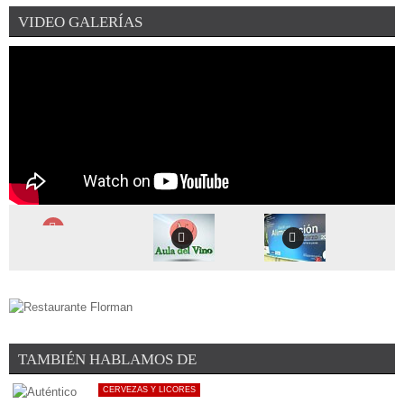
¡DEJA EL PRIMER COMENTARIO!
Protos Verdejo como el mejor verdejo ...
VIDEO GALERÍAS
El Ministerio de Agricultura ha otorgado el Premio Alimentos de
¡DEJA EL PRIMER COMENTARIO!
España al Mejor Vino de 2019 ...
La prestigiosa revista inglesa Decanter ha publicado recientemente
el listado de los mejores vinos ...
¡DEJA EL PRIMER COMENTARIO!
La Denominación de Origen de Yecla (Murcia) se remonta a 1972 y
encumbra a la uva Monastrell ...
TAMBIÉN HABLAMOS DE
CERVEZAS Y LICORES