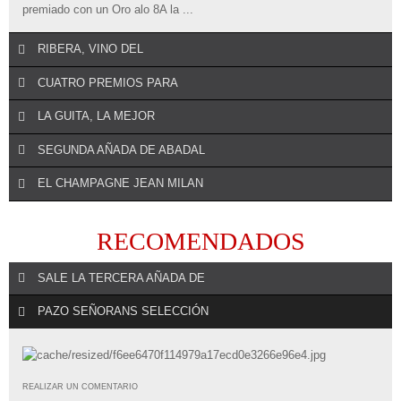
premiado con un Oro alo 8A la ...
RIBERA, VINO DEL
CUATRO PREMIOS PARA
LA GUITA, LA MEJOR
REALIZAR UN COMENTARIO
El Consejo Regulador de la Denominación de Origen Ribera del
SEGUNDA AÑADA DE ABADAL
REALIZAR UN COMENTARIO
Duero afianza su apuesta por el ...
Bodegas Ochoa está en racha. Hasta cuatro han sido los premios y
EL CHAMPAGNE JEAN MILAN
REALIZAR UN COMENTARIO
galardones de afamada ...
La Guita se afianza como líder en el momento de consumo más
REALIZAR UN COMENTARIO
habitual en los hogares y ...
RECOMENDADOS
Abadal presenta la segunda añada de Abadal Mandó, la 2016, la fiel
REALIZAR UN COMENTARIO
expresión ...
SALE LA TERCERA AÑADA DE
Dehesa de Luna Finca Reserva de Biodiversidad ha traído a España
el champagne Jean ...
PAZO SEÑORANS SELECCIÓN
REALIZAR UN COMENTARIO
Bodegas Protos lanza al mercado la tercera añada de su vino más
REALIZAR UN COMENTARIO
emblemático, ...