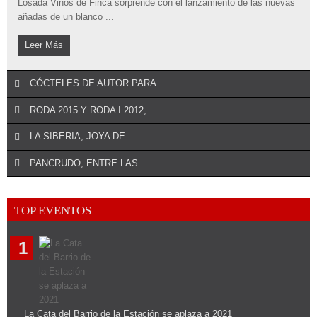
Losada Vinos de Finca sorprende con el lanzamiento de las nuevas
añadas de un blanco ...
Leer Más
CÓCTELES DE AUTOR PARA
RODA 2015 Y RODA I 2012,
LA SIBERIA, JOYA DE
REALIZAR UN COMENTARIO
PANCRUDO, ENTRE LAS
Torres Brandy conquista las coctelerías de Madrid. Los bartenders
REALIZAR UN COMENTARIO
de la ciudad siguen la ...
Bodegas Roda presenta esta Navidad dos grandes añadas de sus
TOP EVENTOS
REALIZAR UN COMENTARIO
tintos Roda 2015 y Roda I 2012. ...
Leer Más
Juvé & Camps presenta La Siberia, un nuevo cava Gran Reserva
REALIZAR UN COMENTARIO
monovarietal de pinot noir. ...
Leer Más
1
Pancrudo Selección Terroir, de la bodega boutique del Barrio de la
Estación de Haro ...
Leer Más
Leer Más
La Cata del Barrio de la Estación se aplaza a 2021