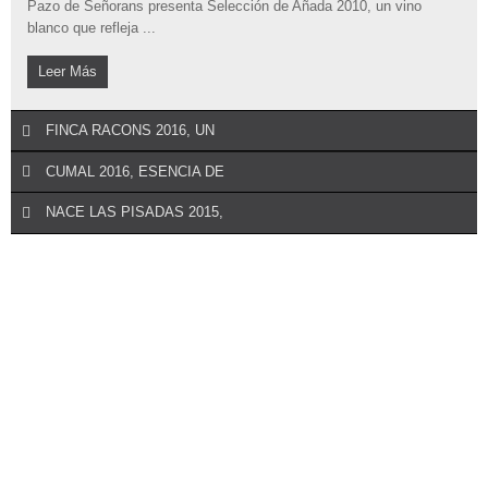
Pazo de Señorans presenta Selección de Añada 2010, un vino
blanco que refleja ...
Leer Más
Leer Más
FINCA RACONS 2016, UN
CUMAL 2016, ESENCIA DE
NACE LAS PISADAS 2015,
REALIZAR UN COMENTARIO
Tomàs Cusiné acaba de estrenar la cosecha del 2016 de su
REALIZAR UN COMENTARIO
hedonista macabeo 100%. ...
La bodega Dominio Dostares nació en 2004 con el objetivo de
REALIZAR UN COMENTARIO
recuperar y poner en valor la ...
Leer Más
Las Pisadas es el primer vino del nuevo proyecto de la Familia
Torres en la DOCa Rioja, que rinde ...
Leer Más
Leer Más