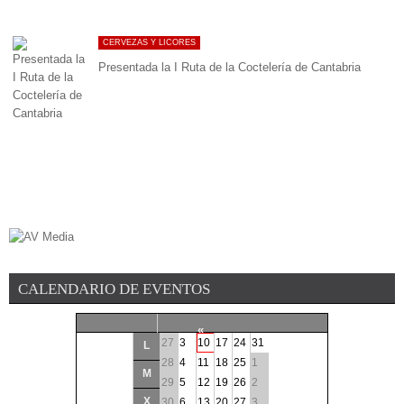
CERVEZAS Y LICORES
Presentada la I Ruta de la Coctelería de Cantabria
CALENDARIO DE EVENTOS
«
27
3
10
17
24
31
L
<
28
4
11
18
25
1
M
29
5
12
19
26
2
Agosto
2026
X
30
6
13
20
27
3