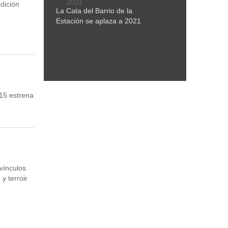
dición
La Cata del Barrio de la
Estación se aplaza a 2021
 15 estrena
vínculos
y terroir