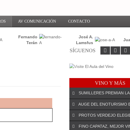
ROS
AV COMUNICACIÓN
CONTACTO
Fernando
José A.
Jua
Terán
Lamsfus
SÍGUENOS
VINO Y MÁS
SUMILLERES PREMIAN LA
AUGE DEL ENOTURISMO 
PROTOS VERDEJO ELEGI
¡DEJA EL PRIMER COMENTARIO!
FINO CAPATAZ, MEJOR V
El especialista riojano José An