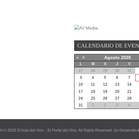
CALENDARIO DE EVE
«
<
Agosto
2026
L
M
X
J
V
27
28
29
30
31
3
4
5
6
7
10
11
12
13
14
17
18
19
20
21
24
25
26
27
28
31
1
2
3
4
t © 2026 El Aula del Vino :: El Portal del Vino. All Rights Reserved. Un Desarrollo