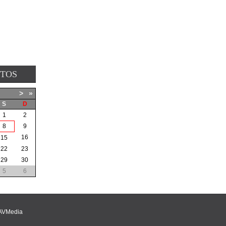
NTOS
>
»
S
D
1
2
8
9
16
15
22
23
29
30
5
6
AVMedia