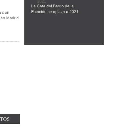
La Cata del Barrio de la
Estación se aplaza a 2021
ea un
 en Madrid
NTOS