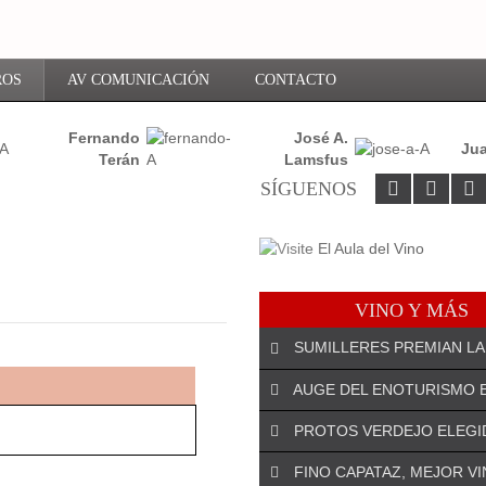
ROS
AV COMUNICACIÓN
CONTACTO
Fernando
José A.
Jua
Terán
Lamsfus
SÍGUENOS
VINO Y MÁS
SUMILLERES PREMIAN LA
AUGE DEL ENOTURISMO 
PROTOS VERDEJO ELEGI
¡DEJA EL PRIMER COMENTARIO!
FINO CAPATAZ, MEJOR V
El especialista riojano José An