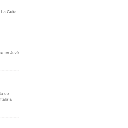
 La Guita
ca en Juvé
ta de
ntabria