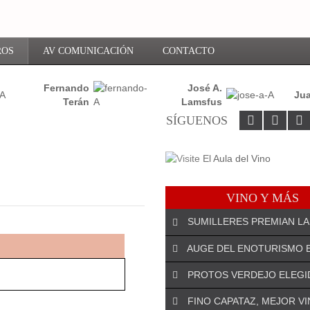
ROS
AV COMUNICACIÓN
CONTACTO
Fernando
José A.
Jua
Terán
Lamsfus
SÍGUENOS
VINO Y MÁS
SUMILLERES PREMIAN LA
AUGE DEL ENOTURISMO 
PROTOS VERDEJO ELEGI
¡DEJA EL PRIMER COMENTARIO!
FINO CAPATAZ, MEJOR V
El especialista riojano José An