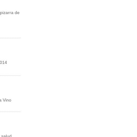
 pizarra de
2014
a Vino
e salud