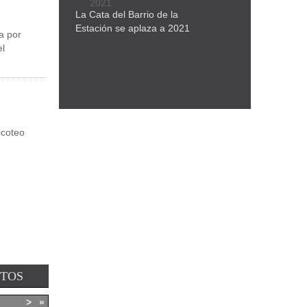
La Cata del Barrio de la
Estación se aplaza a 2021
da por
el
icoteo
NTOS
>
»