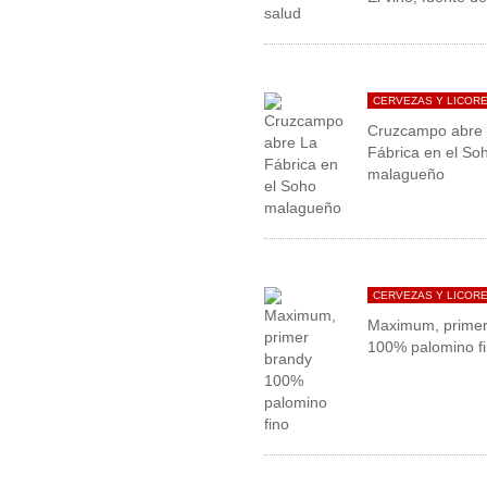
CERVEZAS Y LICOR
Cruzcampo abre
Fábrica en el So
malagueño
CERVEZAS Y LICOR
Maximum, primer
100% palomino f