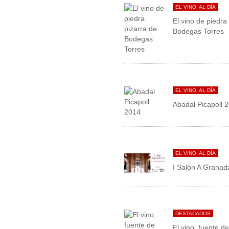
EL VINO, AL DÍA
El vino de piedra
Bodegas Torres
EL VINO, AL DÍA
Abadal Picapoll 
EL VINO, AL DÍA
I Salón A Granad
DESTACADOS
El vino, fuente d