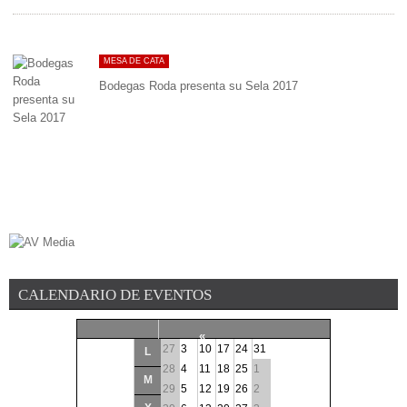
MESA DE CATA
Bodegas Roda presenta su Sela 2017
CALENDARIO DE EVENTOS
«
27
3
10
17
24
31
L
<
28
4
11
18
25
1
M
29
5
12
19
26
2
Agosto
2026