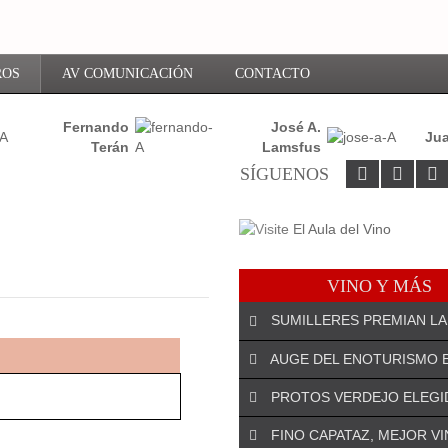
ROS
AV COMUNICACIÓN
CONTACTO
Fernando
José A.
Jua
Terán
Lamsfus
SÍGUENOS
VINO Y MÁS
SUMILLERES PREMIAN LA
AUGE DEL ENOTURISMO 
PROTOS VERDEJO ELEGI
¡DEJA EL PRIMER COMENTARIO!
FINO CAPATAZ, MEJOR V
El especialista riojano José An