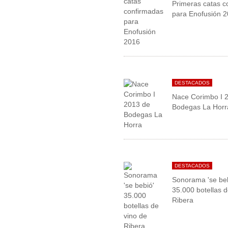
Primeras catas c
para Enofusión 
DESTACADOS
Nace Corimbo I 
Bodegas La Horr
DESTACADOS
Sonorama 'se beb
35.000 botellas d
Ribera